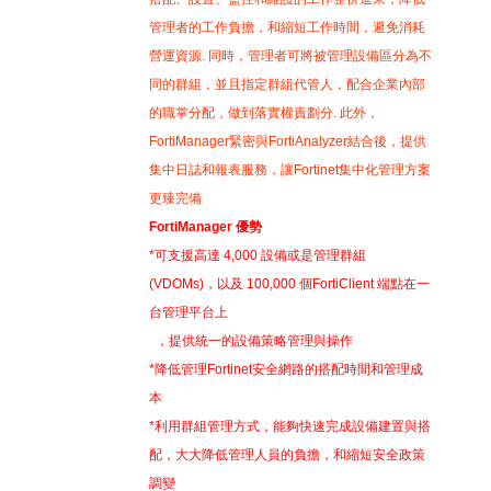
管理者的工作負擔，和縮短工作時間，避免消耗
營運資源. 同時，管理者可將被管理設備區分為不
同的群組，並且指定群組代管人，配合企業內部
的職掌分配，做到落實權責劃分. 此外，
FortiManager緊密與FortiAnalyzer結合後，提供
集中日誌和報表服務，讓Fortinet集中化管理方案
更臻完備
FortiManager 優勢
*可支援高達 4,000 設備或是管理群組
(VDOMs)，以及 100,000 個FortiClient 端點在一
台管理平台上
，提供統一的設備策略管理與操作
*降低管理Fortinet安全網路的搭配時間和管理成
本
*利用群組管理方式，能夠快速完成設備建置與搭
配，大大降低管理人員的負擔，和縮短安全政策
調變