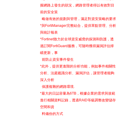
握網路上發生的狀況，網路管理者得以有效對目
前的安全策
略做有效的規劃與管理，滿足對資安策略的要求
*與FortiManager完整結合，提供單點管理、分析
與統計報表
*Fortinet致力於全球資安威脅的探測和防護，透
過訂閱FortiGuard服務，可隨時獲得漏洞評估掃
瞄更新，事
前防止資安事件發生
*此外，提供更進階的分析功能，例如事件相關性
分析、法庭鑑識分析、漏洞評估，讓管理者能夠
深入分析
保護複雜的網路環境.
*最大的日誌容量為6TB，根據企業的需求與規範
進行相關資料記錄，透過RAID等級調整改變儲存
空間和資
料備份的方式