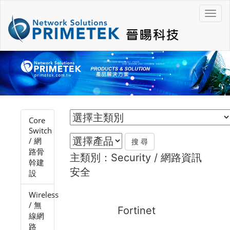
Core
Switch
/ 網
路骨
主類別：Security / 網路資訊
幹建
安全
設
Wireless
/ 無
Fortinet
線網
路