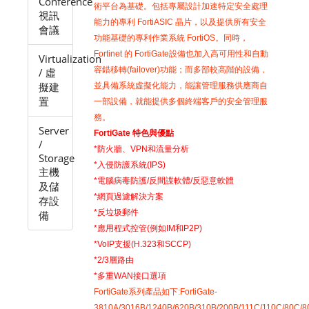
Conference
術平台為基礎。包括專屬設計加速特定安全處理
視訊
能力的專利 FortiASIC 晶片，以及提供所有安全
會議
功能基礎的專利作業系統 FortiOS。同時，
Fortinet 的 FortiGate設備也加入高可用性和自動
Virtualization
容錯移轉(failover)功能；而多部較高階的設備，
/ 虛
擬建
並具備系統虛擬化能力，能讓管理服務供應商自
置
一部設備，就能提供多個終端客戶的安全管理服
務。
Server
FortiGate 特色與優點
/
*防火牆、VPN和流量分析
Storage
*入侵防護系統(IPS)
主機
*電腦病毒防護/反間諜軟體/反惡意軟體
及儲
*網頁過濾解決方案
存設
*反垃圾郵件
備
*應用程式控管(例如IM和P2P)
*VoIP支援(H.323和SCCP)
*2/3層路由
*多重WAN接口選項
FortiGate系列產品如下:FortiGate-
3810A/3016B/1240B/620B/310B/200B/111C/110C/80C/