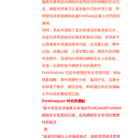
服務供應商提供網路的使用狀況和相關的安全訊
息，網路管理者可以透過集中式的管理介面，即
時發現與掌握網路各處FortiGate設備上的問題與
漏洞。
同時，系統本身除了提供多樣化的報表格式外，
亦提供簡單易操作的報表客製化功能。管理者可
以透過條件過濾及搜尋功能，在流量記錄、事件
記錄、病毒記錄、入侵攻擊記錄、網頁內容與郵
件資料中，迅速找出和識別網路安全上的盲點，
並進一步調校提升網路安全的嚴密性。
FortiAnalyzer 也提供進階的安全管理功能，例如
檔案隔離、事件相關性分析、漏洞評估、流量分
析和電子郵件、網頁存取、即時通訊和其他傳輸
文件內容的審核與記錄。
FortiAnalyzer 特色與優點
*集中並安全存放來自各地的FortiGate與FortiMail
網路安全裝置的記錄，提高網路安全管理的整體
性和能見
度
*超過300種以上的報表格式，協助管理者清楚掌