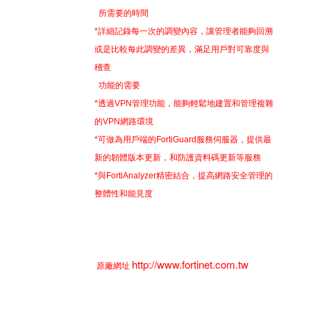
所需要的時間
*詳細記錄每一次的調變內容，讓管理者能夠回溯
或是比較每此調變的差異，滿足用戶對可靠度與
稽查
功能的需要
*透過VPN管理功能，能夠輕鬆地建置和管理複雜
的VPN網路環境
*可做為用戶端的FortiGuard服務伺服器，提供最
新的韌體版本更新，和防護資料碼更新等服務
*與FortiAnalyzer精密結合，提高網路安全管理的
整體性和能見度
http://www.fortinet.com.tw
原廠網址