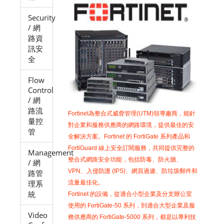
Security
/ 網
路資
訊安
全
Flow
Control
/ 網
路流
Fortinet為整合式威脅管理(UTM)領導廠商，能針
量控
對企業和服務供應商的網路環境，提供最佳的安
管
全解決方案。Fortinet 的 FortiGate 系列產品和
FortiGuard 線上安全訂閱服務，共同提供完整的
Management
整合式網路安全功能，包括防毒、防火牆、
/ 網
VPN、入侵防護 (IPS)、網頁過濾、防垃圾郵件和
路管
理系
流量最佳化。
統
Fortinet 的設備，從適合小型企業及分支辦公室
使用的 FortiGate-50 系列，到適合大型企業及服
Video
務供應商的 FortiGate-5000 系列，都是以專利技